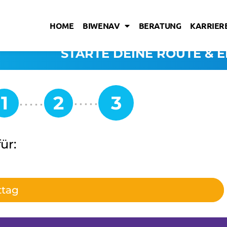
HOME
BIWENAV
BERATUNG
KARRIERE
STARTE DEINE ROUTE & E
ür:
ttag