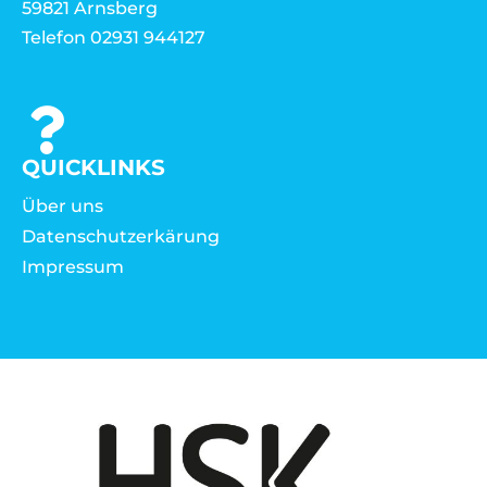
59821 Arnsberg
Telefon 02931 944127
QUICKLINKS
Über uns
Datenschutzerkärung
Impressum