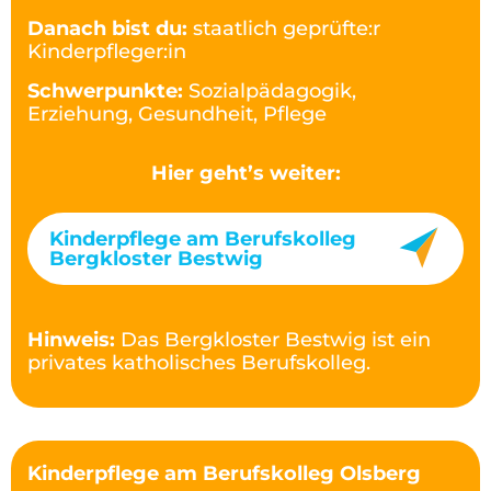
Danach bist du:
staatlich geprüfte:r
Kinderpfleger:in
Schwerpunkte:
Sozialpädagogik,
Erziehung, Gesundheit, Pflege
Hier geht’s weiter:
Kinderpflege am Berufskolleg
Bergkloster Bestwig
Hinweis:
Das Bergkloster Bestwig ist ein
privates katholisches Berufskolleg.
Kinderpflege am Berufskolleg Olsberg