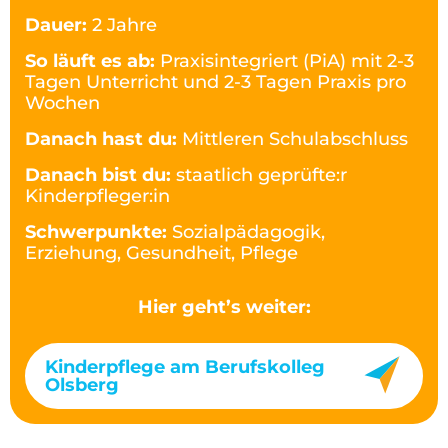
Dauer:
2 Jahre
So läuft es ab:
Praxisintegriert (PiA) mit 2-3
Tagen Unterricht und 2-3 Tagen Praxis pro
Wochen
Danach hast du:
Mittleren Schulabschluss
Danach bist du:
staatlich geprüfte:r
Kinderpfleger:in
Schwerpunkte:
Sozialpädagogik,
Erziehung, Gesundheit, Pflege
Hier geht’s weiter:
Kinderpflege am Berufskolleg
Olsberg