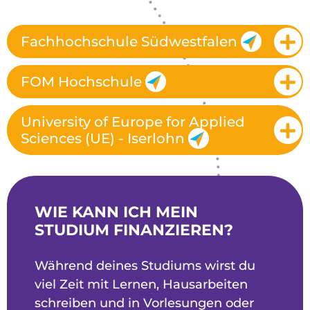
Fachhochschule Südwestfalen
FOM Hochschule
University of Europe for Applied
Sciences (UE) - Iserlohn
WIE KANN ICH MEIN
STUDIUM FINANZIEREN?
Während deines Studiums wirst du
viel Zeit mit Lernen, Hausarbeiten
schreiben und in Vorlesungen oder