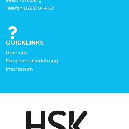
59821 Arnsberg
Telefon 02931 944127
QUICKLINKS
Über uns
Datenschutzerkärung
Impressum