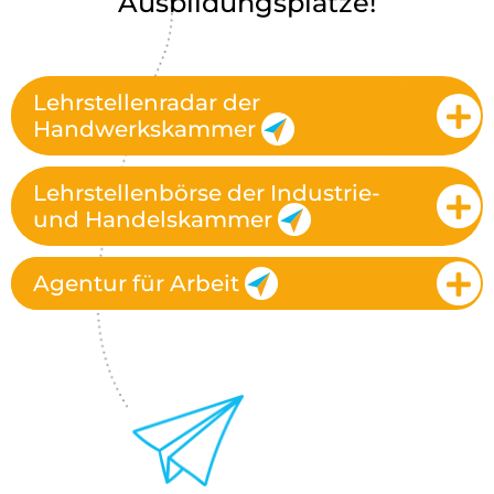
Ausbildungsplätze!
Lehrstellenradar der
Handwerkskammer
Lehrstellenbörse der Industrie-
und Handelskammer
Agentur für Arbeit