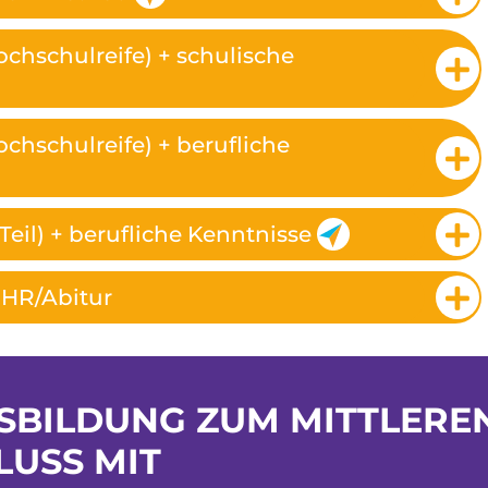
chschulreife) + schulische
chschulreife) + berufliche
Teil) + berufliche Kenntnisse
FHR/Abitur
USBILDUNG ZUM MITTLERE
USS MIT