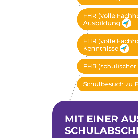
FHR (volle Fachho
Ausbildung
FHR (volle Fachho
Kenntnisse
FHR (schulischer 
Schulbesuch zu 
MIT EINER A
SCHULABSCHL