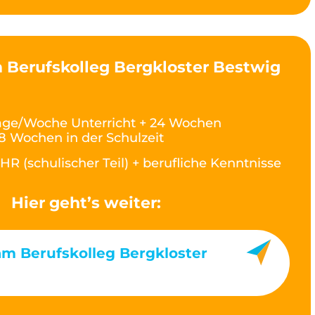
 Berufskolleg Bergkloster Bestwig
age/Woche Unterricht + 24 Wochen
8 Wochen in der Schulzeit
HR (schulischer Teil) + berufliche Kenntnisse
Hier geht’s weiter:
am Berufskolleg Bergkloster