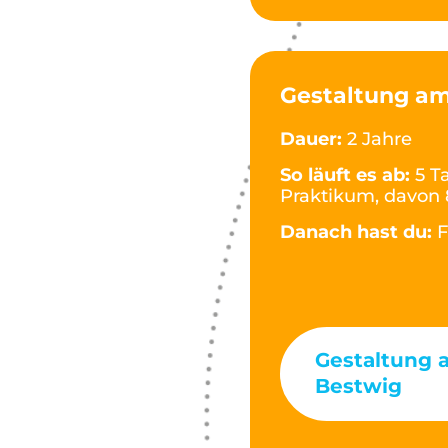
Gestaltung am
Dauer:
2 Jahre
So läuft es ab:
5 T
Praktikum, davon 
Danach hast du:
F
Gestaltung 
Bestwig