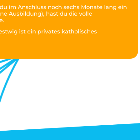
du im Anschluss noch sechs Monate lang ein
ne Ausbildung), hast du die volle
e.
stwig ist ein privates katholisches