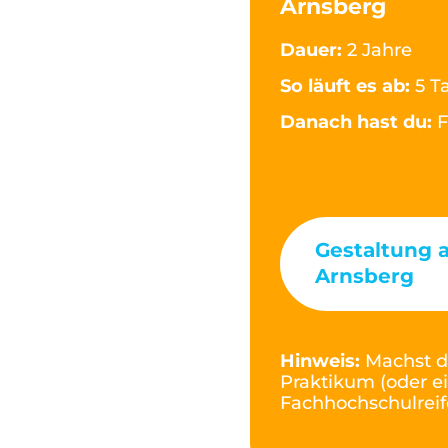
Arnsberg
Dauer:
2 Jahre
So läuft es ab:
5 T
Danach hast du:
F
Gestaltung a
Arnsberg
Hinweis:
Machst d
Praktikum (oder ei
Fachhochschulreif