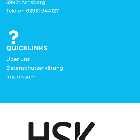
59821 Arnsberg
Telefon 02931 944127
QUICKLINKS
Über uns
Datenschutzerkärung
Impressum