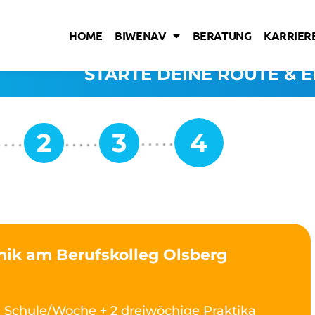
HOME
BIWENAV
BERATUNG
KARRIERE
STARTE DEINE ROUTE & E
nik am Berufskolleg Olsberg
 Schule/Woche + 2 dreiwöchige Praktika