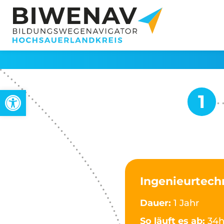
Werkzeugleiste öffnen
Ingenieurtech
Dauer:
1 Jahr
So läuft es ab:
34h