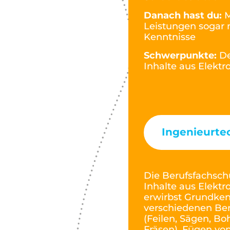
Danach hast du:
M
Leistungen sogar m
Kenntnisse
Schwerpunkte:
De
Inhalte aus Elektr
Ingenieurte
Die Berufsfachsch
Inhalte aus Elektr
erwirbst Grundken
verschiedenen Be
(Feilen, Sägen, Bo
Fräsen), Fügen von