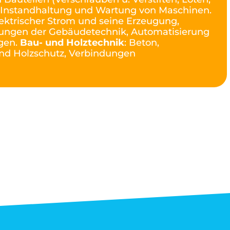
 Instandhaltung und Wartung von Maschinen.
lektrischer Strom und seine Erzeugung,
ltungen der Gebäudetechnik, Automatisierung
gen.
Bau- und Holztechnik
: Beton,
und Holzschutz, Verbindungen