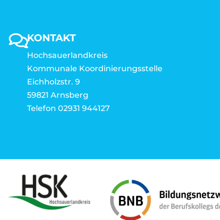
KONTAKT
Hochsauerlandkreis
Kommunale Koordinierungsstelle
Eichholzstr. 9
59821 Arnsberg
Telefon 02931 944127