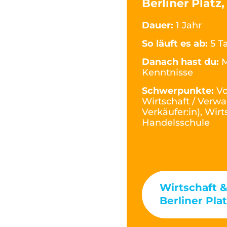
Berliner Platz
Dauer:
1 Jahr
So läuft es ab:
5 T
Danach hast du:
M
Kenntnisse
Schwerpunkte:
Vo
Wirtschaft / Verwa
Verkäufer:in), Wi
Handelsschule
Wirtschaft 
Berliner Pla