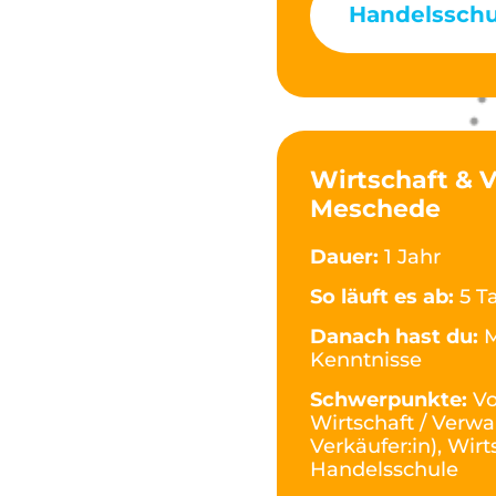
Handelsschu
Wirtschaft & 
Meschede
Dauer:
1 Jahr
So läuft es ab:
5 T
Danach hast du:
M
Kenntnisse
Schwerpunkte:
Vo
Wirtschaft / Verwa
Verkäufer:in), Wi
Handelsschule