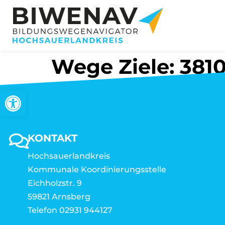
Wege Ziele: 3810
Werkzeugleiste öffnen
KONTAKT
Hochsauerlandkreis
Kommunale Koordinierungsstelle
Eichholzstr. 9
59821 Arnsberg
Telefon 02931 944127