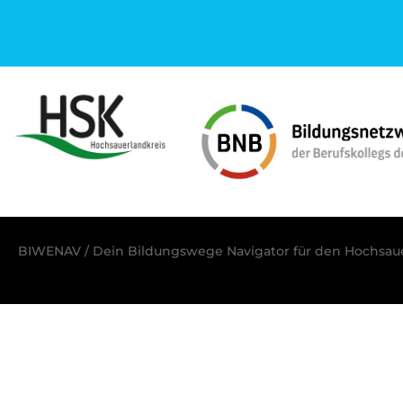
BIWENAV / Dein Bildungswege Navigator für den Hochsaue