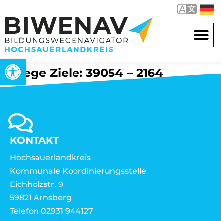
Werkzeugleiste öffnen
Wege Ziele: 39054 – 2164
KONTAKT
Hochsauerlandkreis
Kommunale Koordinierungsstelle
Eichholzstr. 9
59821 Arnsberg
Telefon 02931 944127