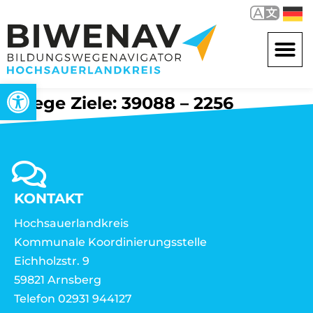
Werkzeugleiste öffnen
Wege Ziele: 39088 – 2256
KONTAKT
Hochsauerlandkreis
Kommunale Koordinierungsstelle
Eichholzstr. 9
59821 Arnsberg
Telefon 02931 944127