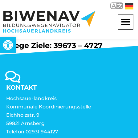
Werkzeugleiste öffnen
Wege Ziele: 39673 – 4727
KONTAKT
Hochsauerlandkreis
Kommunale Koordinierungsstelle
Eichholzstr. 9
59821 Arnsberg
Telefon 02931 944127