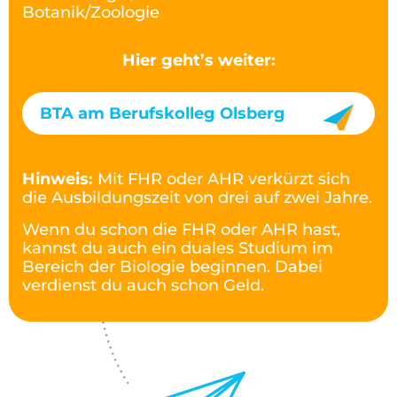
Botanik/Zoologie
Hier geht’s weiter:
BTA am Berufskolleg Olsberg
Hinweis:
Mit FHR oder AHR verkürzt sich
die Ausbildungszeit von drei auf zwei Jahre.
Wenn du schon die FHR oder AHR hast,
kannst du auch ein duales Studium im
Bereich der Biologie beginnen. Dabei
verdienst du auch schon Geld.