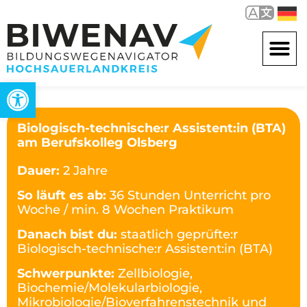
Werkzeugleiste öffnen
Biologisch-technische:r Assistent:in (BTA)
am Berufskolleg Olsberg
Dauer:
2 Jahre
So läuft es ab:
36 Stunden Unterricht pro
Woche / min. 8 Wochen Praktikum
Danach bist du:
staatlich geprüfte:r
Biologisch-technische:r Assistent:in (BTA)
Schwerpunkte:
Zellbiologie,
Biochemie/Molekularbiologie,
Mikrobiologie/Bioverfahrenstechnik und