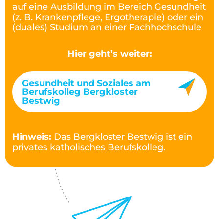
auf eine Ausbildung im Bereich Gesundheit
(z. B. Krankenpflege, Ergotherapie) oder ein
(duales) Studium an einer Fachhochschule
Hier geht’s weiter:
Gesundheit und Soziales am
Berufskolleg Bergkloster
Bestwig
Hinweis:
Das Bergkloster Bestwig ist ein
privates katholisches Berufskolleg.