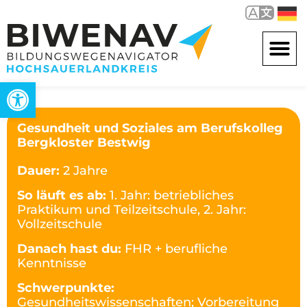
Werkzeugleiste öffnen
Gesundheit und Soziales am Berufskolleg
Bergkloster Bestwig
Dauer:
2 Jahre
So läuft es ab:
1. Jahr: betriebliches
Praktikum und Teilzeitschule, 2. Jahr:
Vollzeitschule
Danach hast du:
FHR + berufliche
Kenntnisse
Schwerpunkte:
Gesundheitswissenschaften; Vorbereitung